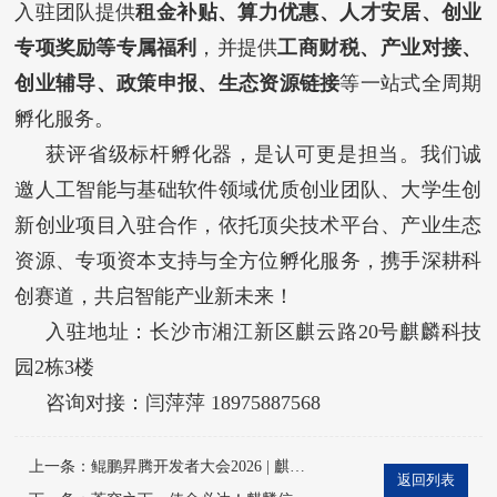
入驻团队提供
租金补贴、算力优惠、人才安居、创业
专项奖励
等专属福利
，并提供
工商财税、产业对接、
创业辅导、政策申报、生态资源链接
等一站式全周期
孵化服务。
获评省级标杆孵化器，是认可更是担当。我们诚
邀人工智能与基础软件领域优质创业团队、大学生创
新创业项目入驻合作，依托顶尖技术平台、产业生态
资源、专项资本支持与全方位孵化服务，携手深耕科
创赛道，共启智能产业新未来！
入驻地址：长沙市湘江新区麒云路20号麒麟科技
园2栋3楼
咨询对接：闫萍萍 18975887568
上一条：
鲲鹏昇腾开发者大会2026 | 麒麟信安基于openEuler构
返回列表