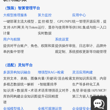
（预装）智算管理平台
大模型推理服务
算力监控
应用中心
一键部署主流大模型，
监控模型、GPU/NPU
统一管理开源应用，提
支持API网关与Token
运行、显存与使用率等
供URL集成与统一入口
计量
实时数据
用户与权限
系统设置
提供对平台账户、角色、权限和菜
提供操作审批、日志审计、品牌外
单的集中管理
观定制、系统授权更新等功能管理
（选配）灵知平台
多源异构知识融合
增强型RAG+检索
灵活应用构建
支持文本、表格、图像
向量/关键词/混合检索
支持知识库应用、内容
多模态数据统一解析
+智能重排序
生产等多样化工具
知识库+数据库+术语
术语库增强语义对齐，
免登录链接/API/MCP/
库协同构建企业知识图
提升召回精度
第三方嵌入多渠道发布
谱
全域模型接入
全栈可观测运营
企业级安全合规