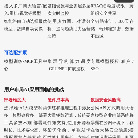
接入多厂商大语言/嵌
基础设施与业务层多层
RBAC细粒度权限，跨
入/重排/视觉等模型
次实时监控
组织安全共享
智能路由自动选择最优
使用热力图、对话分
全链路审计，180天存
模型，故障自动切换
析、提问趋势助力运营
储，端到端加密，数据
决策
不出域
可选配扩展
模型训练·MCP工具中
集群异构算力调度
专属模型授权·租户 /
心
·GPU/NPU扩展授权
SSO
用户布局AI应用面临的挑战
部署难度大
硬件成本高
数据安全风险高
选择难:AI大模型种类
训练和推理过程中涉及
公网API方式调用大语
多、模型参数多、部署
大量矩阵运算，传统硬
言模型企业内部系统将
工具多技术难:部署耗
件难支持;使用开源框
暴露在公网环境下，存
时长、技术要求高、环
架优化前，单张AI卡
在较大络安全隐患;搭
境配置复杂兼容难:可
性能利用率低，支持会
建知识库等应用，则可